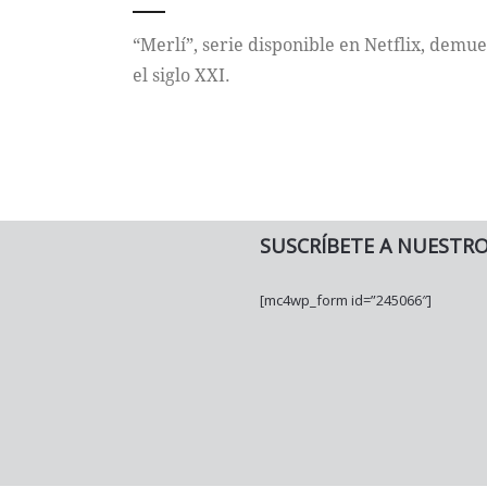
“Merlí”, serie disponible en Netflix, demue
el siglo XXI.
SUSCRÍBETE A NUESTR
[mc4wp_form id=”245066″]