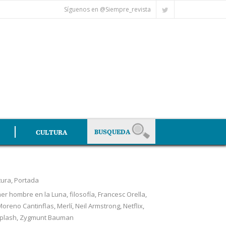
Síguenos en @Siempre_revista
CULTURA
tura
,
Portada
mer hombre en la Luna
,
filosofía
,
Francesc Orella
,
Moreno Cantinflas
,
Merlí
,
Neil Armstrong
,
Netflix
,
plash
,
Zygmunt Bauman