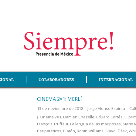
CIONAL
COLABORADORES
INTERNACIONAL
CINEMA 2×1: MERLÍ
13 de noviembre de 2018
Jorge Alonso Espíritu
Cul
Cinema 2X1
,
Damien Chazelle
,
Eduard Cortés
,
El pri
François Truffaut
,
La lengua de las mariposas
,
Mario 
Peripatéticos
,
Platón
,
Robin Williams
,
Slavoj Žižek
,
Whi