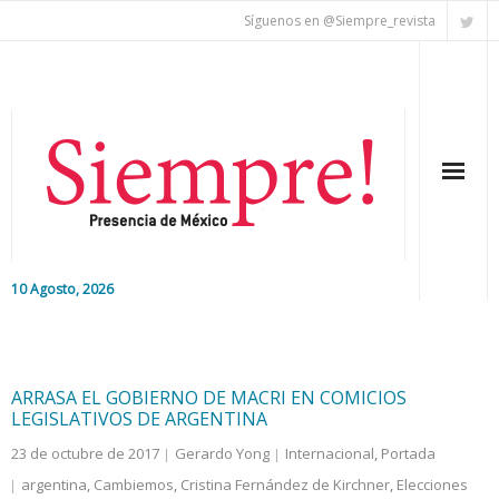
Síguenos en @Siempre_revista
10 Agosto, 2026
Inicio
Editorial
ARRASA EL GOBIERNO DE MACRI EN COMICIOS
LEGISLATIVOS DE ARGENTINA
Nacional
23 de octubre de 2017
Gerardo Yong
Internacional
,
Portada
argentina
,
Cambiemos
,
Cristina Fernández de Kirchner
,
Elecciones
Colaboradores