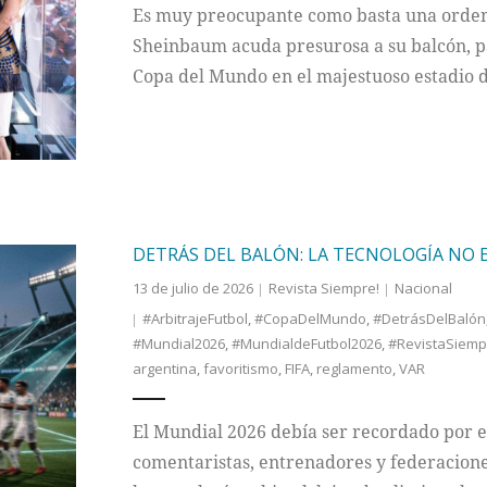
Es muy preocupante como basta una orden
Sheinbaum acuda presurosa a su balcón, par
Copa del Mundo en el majestuoso estadio
DETRÁS DEL BALÓN: LA TECNOLOGÍA NO 
13 de julio de 2026
Revista Siempre!
Nacional
#ArbitrajeFutbol
,
#CopaDelMundo
,
#DetrásDelBalón
#Mundial2026
,
#MundialdeFutbol2026
,
#RevistaSiemp
argentina
,
favoritismo
,
FIFA
,
reglamento
,
VAR
El Mundial 2026 debía ser recordado por e
comentaristas, entrenadores y federacione