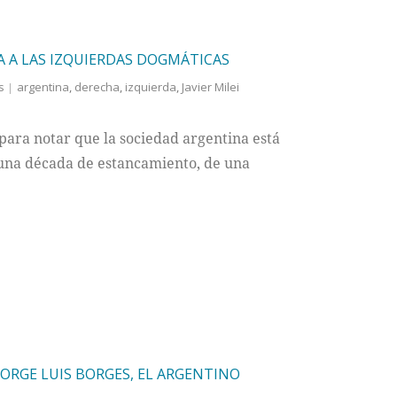
A A LAS IZQUIERDAS DOGMÁTICAS
s
argentina
,
derecha
,
izquierda
,
Javier Milei
 para notar que la sociedad argentina está
e una década de estancamiento, de una
JORGE LUIS BORGES, EL ARGENTINO