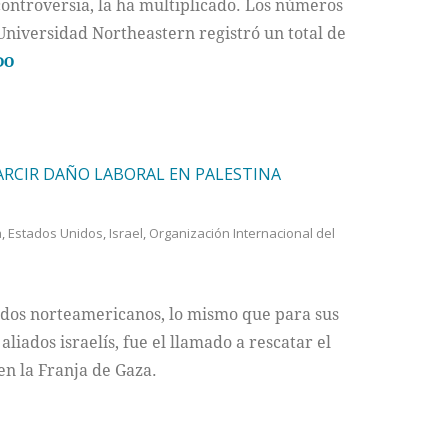
a controversia, la ha multiplicado. Los números
 Universidad Northeastern registró un total de
DO
ESARCIR DAÑO LABORAL EN PALESTINA
a
,
Estados Unidos
,
Israel
,
Organización Internacional del
ados norteamericanos, lo mismo que para sus
liados israelís, fue el llamado a rescatar el
en la Franja de Gaza.