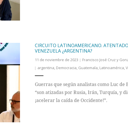
CIRCUITO LATINOAMERICANO. ATENTADO
VENEZUELA ¿ARGENTINA?
11 de noviembre de 2023
Francisco José Cruz y Gon
argentina
,
Democracia
,
Guatemala
,
Latinoamérica
,
V
Guerras que según analistas como Luc de Ba
“son atizadas por Rusia, Irán, Turquía, y
¡acelerar la caída de Occidente!”.