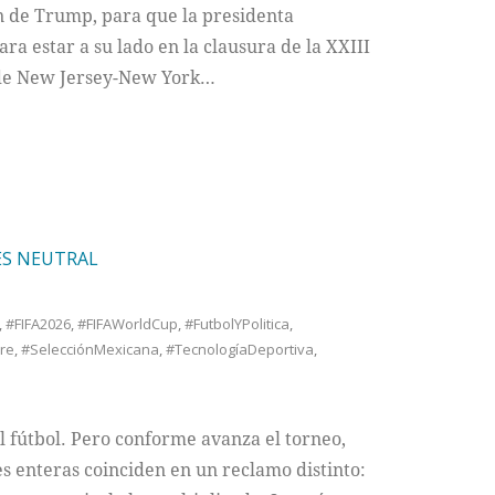
 de Trump, para que la presidenta
a estar a su lado en la clausura de la XXIII
 de New Jersey-New York…
ES NEUTRAL
,
#FIFA2026
,
#FIFAWorldCup
,
#FutbolYPolitica
,
re
,
#SelecciónMexicana
,
#TecnologíaDeportiva
,
l fútbol. Pero conforme avanza el torneo,
s enteras coinciden en un reclamo distinto: