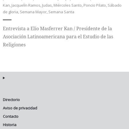
Kan
,
Jacquelín Ramos
,
Judas
,
Miércoles Santo
,
Poncio Pilato
,
Sábado
Internacional
de gloria
,
Semana Mayor
,
Semana Santa
Cultura
Entrevista a Elio Masferrer Kan / Presidente de la
Asociación Latinoamericana para el Estudio de las
Religiones
Directorio
Aviso de privacidad
Contacto
Historia