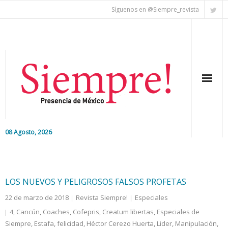
Síguenos en @Siempre_revista
08 Agosto, 2026
Inicio
Editorial
LOS NUEVOS Y PELIGROSOS FALSOS PROFETAS
22 de marzo de 2018
Revista Siempre!
Especiales
Nacional
4
,
Cancún
,
Coaches
,
Cofepris
,
Creatum libertas
,
Especiales de
Siempre
Colaboradores
,
Estafa
,
felicidad
,
Héctor Cerezo Huerta
,
Lider
,
Manipulación
,