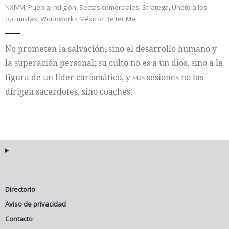
NXIVM
,
Puebla
,
religión
,
Sectas comerciales
,
Stratega
,
Únete a los
optimistas
,
Worldworks México/ Better Me
Internacional
Cultura
No prometen la salvación, sino el desarrollo humano y
la superación personal; su culto no es a un dios, sino a la
figura de un líder carismático, y sus sesiones no las
dirigen sacerdotes, sino coaches.
Directorio
Aviso de privacidad
Contacto