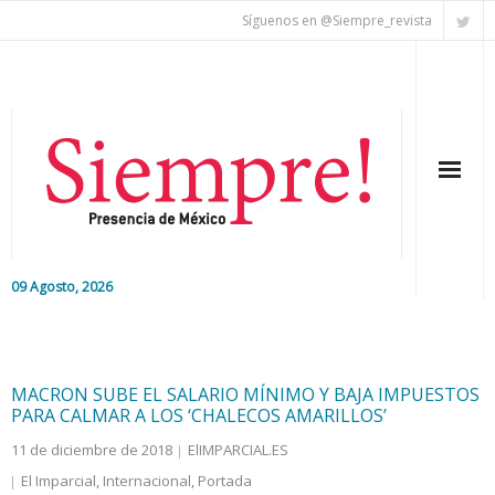
Síguenos en @Siempre_revista
09 Agosto, 2026
Inicio
Editorial
MACRON SUBE EL SALARIO MÍNIMO Y BAJA IMPUESTOS
PARA CALMAR A LOS ‘CHALECOS AMARILLOS’
Nacional
11 de diciembre de 2018
ElIMPARCIAL.ES
El Imparcial
,
Internacional
,
Portada
Colaboradores