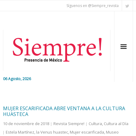
Síguenos en @Siempre_revista
06 Agosto, 2026
Inicio
Editorial
MUJER ESCARIFICADA ABRE VENTANA A LA CULTURA
HUASTECA
Nacional
10 de noviembre de 2018
Revista Siempre!
Cultura
,
Cultura al Día
Estela Martínez
,
la Venus huastec
,
Mujer escarificada
,
Museo
Colaboradores