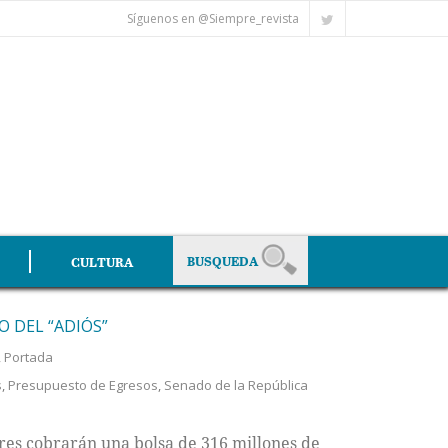
Síguenos en @Siempre_revista
CULTURA
 DEL “ADIÓS”
,
Portada
s
,
Presupuesto de Egresos
,
Senado de la República
ores cobrarán una bolsa de 316 millones de