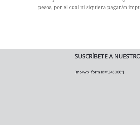
pesos, por el cual ni siquiera pagarán imp
SUSCRÍBETE A NUESTR
[mc4wp_form id=”245066″]