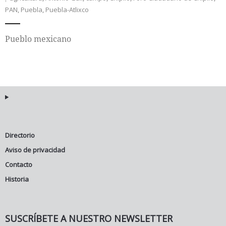
PAN
,
Puebla
,
Puebla-Atlixco
Internacional
Pueblo mexicano
Cultura
Directorio
Aviso de privacidad
Contacto
Historia
SUSCRÍBETE A NUESTRO NEWSLETTER