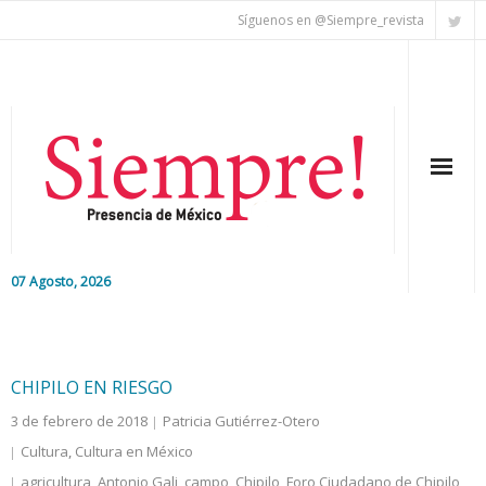
Síguenos en @Siempre_revista
07 Agosto, 2026
Inicio
Editorial
CHIPILO EN RIESGO
3 de febrero de 2018
Patricia Gutiérrez-Otero
Nacional
Cultura
,
Cultura en México
Colaboradores
agricultura
,
Antonio Gali
,
campo
,
Chipilo
,
Foro Ciudadano de Chipilo
,