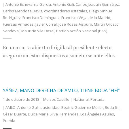
Antonio Echevarría García
,
Antonio Gali
,
Carlos Joaquín González
,
Carlos Mendoza Davis
,
coordinadores estatales
,
Diego Sinhue
Internacional
Rodríguez
,
Francisco Domínguez
,
Francisco Vega de la Madrid
,
Fuerzas Armadas
,
Javier Corral
,
José Rosas Aíspuro
,
Martín Orozco
Cultura
Sandoval
,
Mauricio Vila Dosal
,
Partido Acción Nacional (PAN)
En una carta abierta dirigida al presidente electo,
aseguraron estar dispuestos a someterse ante ellos.
YÁÑEZ, MANO DERECHA DE AMLO, TIENE BODA “FIFÍ”
1 de octubre de 2018
Moises Castillo
Nacional
,
Portada
AMLO
,
Antonio Gali
,
austeridad
,
Beatriz Gutiérrez Müller
,
Boda fifí
,
César Duarte
,
Dulce María Silva Hernández
,
Los Ángeles Azules
,
Puebla