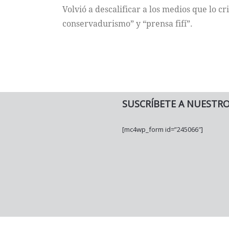
Volvió a descalificar a los medios que lo c
conservadurismo” y “prensa fifí”.
SUSCRÍBETE A NUESTR
[mc4wp_form id=”245066″]