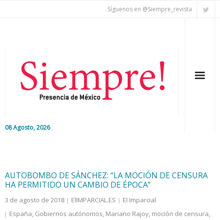
Síguenos en @Siempre_revista
08 Agosto, 2026
Inicio
Editorial
AUTOBOMBO DE SÁNCHEZ: “LA MOCIÓN DE CENSURA
HA PERMITIDO UN CAMBIO DE ÉPOCA”
Nacional
3 de agosto de 2018
ElIMPARCIAL.ES
El Imparcial
España
,
Gobiernos autónomos
,
Mariano Rajoy
,
moción de censura
,
Colaboradores