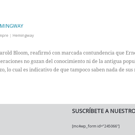
HEMINGWAY
empre
Hemingway
o Harold Bloom, reafirmó con marcada contundencia que Er
neraciones no gozan del conocimiento ni de la antigua popu
zo, lo cual es indicativo de que tampoco saben nada de sus 
SUSCRÍBETE A NUESTR
[mc4wp_form id=”245066″]