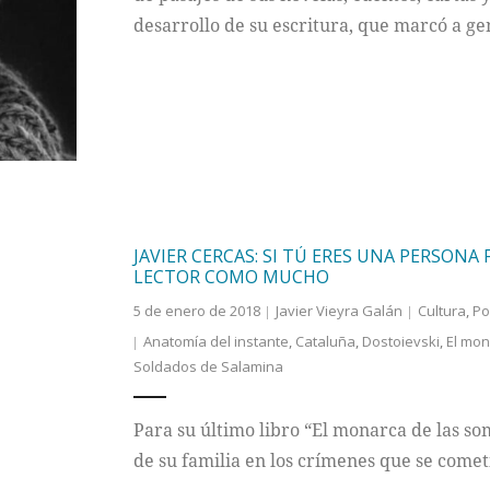
desarrollo de su escritura, que marcó a ge
JAVIER CERCAS: SI TÚ ERES UNA PERSONA 
LECTOR COMO MUCHO
5 de enero de 2018
Javier Vieyra Galán
Cultura
,
Po
Anatomía del instante
,
Cataluña
,
Dostoievski
,
El mon
Soldados de Salamina
Para su último libro “El monarca de las so
de su familia en los crímenes que se comet