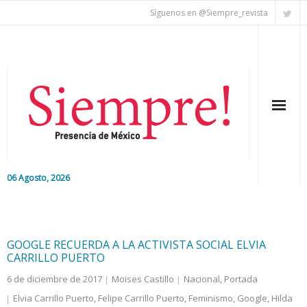
Síguenos en @Siempre_revista
06 Agosto, 2026
Inicio
Editorial
GOOGLE RECUERDA A LA ACTIVISTA SOCIAL ELVIA
CARRILLO PUERTO
Nacional
6 de diciembre de 2017
Moises Castillo
Nacional
,
Portada
Elvia Carrillo Puerto
,
Felipe Carrillo Puerto
,
Feminismo
,
Google
,
Hilda
Colaboradores