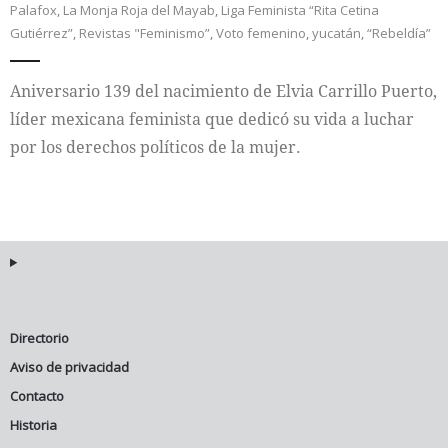
Palafox
,
La Monja Roja del Mayab
,
Liga Feminista “Rita Cetina
Gutiérrez”
,
Revistas "Feminismo”
,
Voto femenino
,
yucatán
,
“Rebeldía”
Internacional
Aniversario 139 del nacimiento de Elvia Carrillo Puerto,
Cultura
líder mexicana feminista que dedicó su vida a luchar
por los derechos políticos de la mujer.
Directorio
Aviso de privacidad
Contacto
Historia