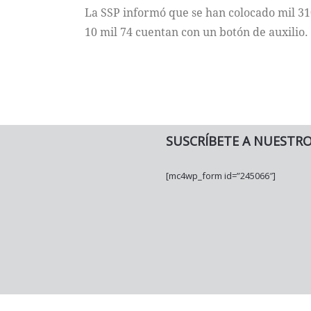
La SSP informó que se han colocado mil 310
10 mil 74 cuentan con un botón de auxilio.
SUSCRÍBETE A NUESTR
[mc4wp_form id=”245066″]