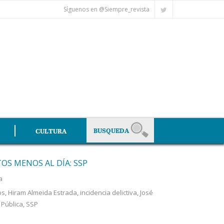
Síguenos en @Siempre_revista
CULTURA
TOS MENOS AL DÍA: SSP
a
os
,
Hiram Almeida Estrada
,
incidencia delictiva
,
José
 Pública
,
SSP