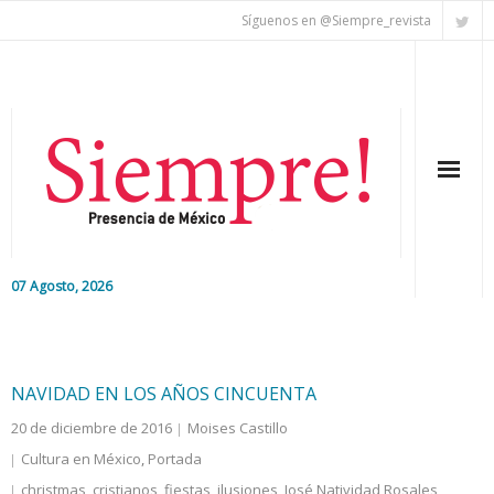
Síguenos en @Siempre_revista
07 Agosto, 2026
Inicio
Editorial
NAVIDAD EN LOS AÑOS CINCUENTA
20 de diciembre de 2016
Moises Castillo
Nacional
Cultura en México
,
Portada
Colaboradores
christmas
,
cristianos
,
fiestas
,
ilusiones
,
José Natividad Rosales
,