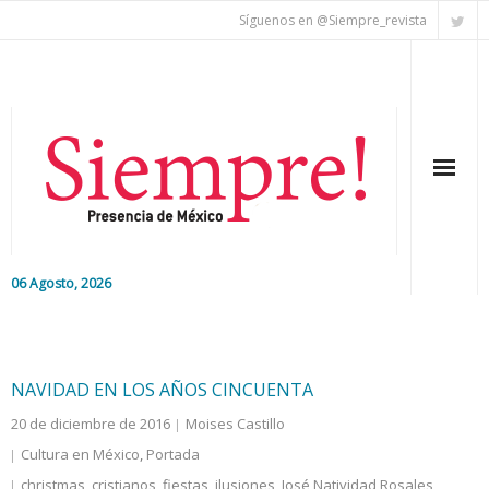
Síguenos en @Siempre_revista
06 Agosto, 2026
Inicio
Editorial
NAVIDAD EN LOS AÑOS CINCUENTA
20 de diciembre de 2016
Moises Castillo
Nacional
Cultura en México
,
Portada
Colaboradores
christmas
,
cristianos
,
fiestas
,
ilusiones
,
José Natividad Rosales
,