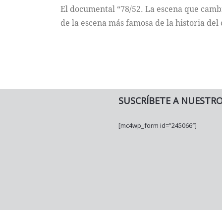
El documental “78/52. La escena que cambió 
de la escena más famosa de la historia del 
SUSCRÍBETE A NUESTR
[mc4wp_form id=”245066″]