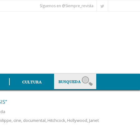
Síguenos en @Siempre_revista
CULTURA
IS”
ada
ilippe
,
cine
,
documental
,
Hitchcock
,
Hollywood
,
Janet