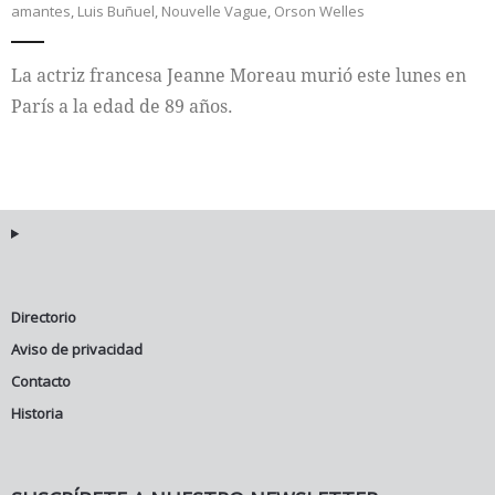
amantes
,
Luis Buñuel
,
Nouvelle Vague
,
Orson Welles
Internacional
La actriz francesa Jeanne Moreau murió este lunes en
Cultura
París a la edad de 89 años.
Directorio
Aviso de privacidad
Contacto
Historia