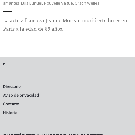
amantes
,
Luis Buñuel
,
Nouvelle Vague
,
Orson Welles
Internacional
La actriz francesa Jeanne Moreau murió este lunes en
Cultura
París a la edad de 89 años.
Directorio
Aviso de privacidad
Contacto
Historia