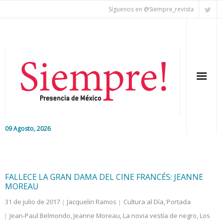
Síguenos en @Siempre_revista
09 Agosto, 2026
Inicio
Editorial
FALLECE LA GRAN DAMA DEL CINE FRANCÉS: JEANNE
MOREAU
Nacional
31 de julio de 2017
Jacquelin Ramos
Cultura al Día
,
Portada
Jean-Paul Belmondo
,
Jeanne Moreau
,
La novia vestía de negro
,
Los
Colaboradores