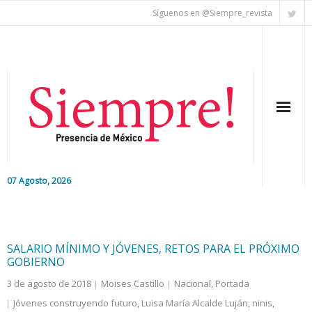
Síguenos en @Siempre_revista
07 Agosto, 2026
Inicio
Editorial
SALARIO MÍNIMO Y JÓVENES, RETOS PARA EL PRÓXIMO
GOBIERNO
Nacional
3 de agosto de 2018
Moises Castillo
Nacional
,
Portada
Jóvenes construyendo futuro
,
Luisa María Alcalde Luján
,
ninis
,
Colaboradores