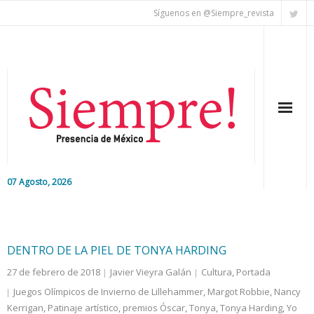
Síguenos en @Siempre_revista
07 Agosto, 2026
Inicio
Editorial
DENTRO DE LA PIEL DE TONYA HARDING
27 de febrero de 2018
Javier Vieyra Galán
Cultura
,
Portada
Nacional
Juegos Olímpicos de Invierno de Lillehammer
,
Margot Robbie
,
Nancy
Kerrigan
Colaboradores
,
Patinaje artístico
,
premios Óscar
,
Tonya
,
Tonya Harding
,
Yo