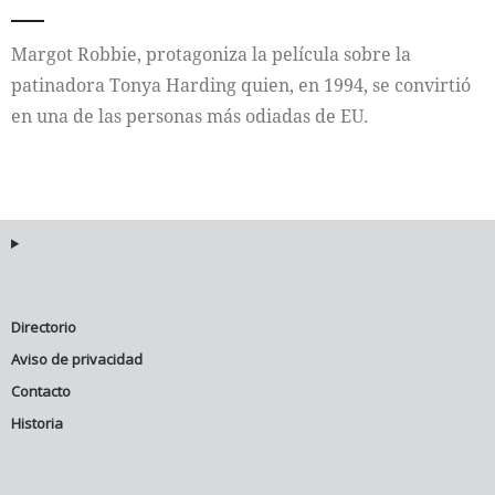
Internacional
Margot Robbie, protagoniza la película sobre la
patinadora Tonya Harding quien, en 1994, se convirtió
Cultura
en una de las personas más odiadas de EU.
Directorio
Aviso de privacidad
Contacto
Historia