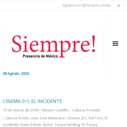
Síguenos en @Siempre_revista
06 Agosto, 2026
Inicio
Editorial
CINEMA 2×1: EL INCIDENTE
13 de marzo de 2018
Moises Castillo
Cultura
,
Portada
Nacional
ciencia ficción
,
cine
,
Cine Mexicano
,
Cinema 2X1
,
Del Toro
,
El
incidente
Colaboradores
,
Isaac Ezban
,
terror
,
Tonya Harding
,
Yo Tonya