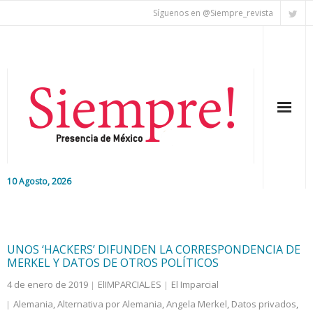
Síguenos en @Siempre_revista
10 Agosto, 2026
Inicio
Editorial
UNOS ‘HACKERS’ DIFUNDEN LA CORRESPONDENCIA DE
MERKEL Y DATOS DE OTROS POLÍTICOS
Nacional
4 de enero de 2019
ElIMPARCIAL.ES
El Imparcial
Alemania
,
Alternativa por Alemania
,
Angela Merkel
,
Datos privados
,
Colaboradores