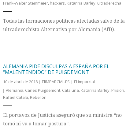
Frank-Walter Steinmeier
,
hackers
,
Katarina Barley
,
ultraderecha
Internacional
Todas las formaciones políticas afectadas salvo de la
Cultura
ultraderechista Alternativa por Alemania (AfD).
ALEMANIA PIDE DISCULPAS A ESPAÑA POR EL
“MALENTENDIDO” DE PUIGDEMONT
10 de abril de 2018
ElIMPARCIAL.ES
El Imparcial
Alemania
,
Carles Puigdemont
,
Cataluña
,
Katarina Barley
,
Prisión
,
Rafael Catalá
,
Rebelión
El portavoz de Justicia aseguró que su ministra “no
tomó ni va a tomar postura”.