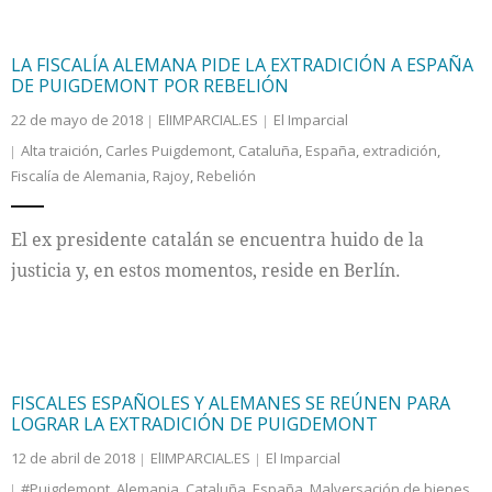
LA FISCALÍA ALEMANA PIDE LA EXTRADICIÓN A ESPAÑA
DE PUIGDEMONT POR REBELIÓN
22 de mayo de 2018
ElIMPARCIAL.ES
El Imparcial
Alta traición
,
Carles Puigdemont
,
Cataluña
,
España
,
extradición
,
Fiscalía de Alemania
,
Rajoy
,
Rebelión
El ex presidente catalán se encuentra huido de la
justicia y, en estos momentos, reside en Berlín.
FISCALES ESPAÑOLES Y ALEMANES SE REÚNEN PARA
LOGRAR LA EXTRADICIÓN DE PUIGDEMONT
12 de abril de 2018
ElIMPARCIAL.ES
El Imparcial
#Puigdemont
,
Alemania
,
Cataluña
,
España
,
Malversación de bienes
,