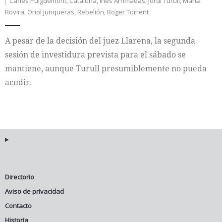
Carles Puigdemont
,
Cataluña
,
Inés Arrimadas
,
Jordi Turull
,
Marta
Rovira
,
Oriol Junqueras
,
Rebelión
,
Roger Torrent
A pesar de la decisión del juez Llarena, la segunda
sesión de investidura prevista para el sábado se
mantiene, aunque Turull presumiblemente no pueda
acudir.
Directorio
Aviso de privacidad
Contacto
Historia