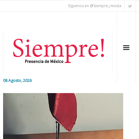
Síguenos en @Siempre_revista
08 Agosto, 2026
Inicio
Editorial
Nacional
Colaboradores