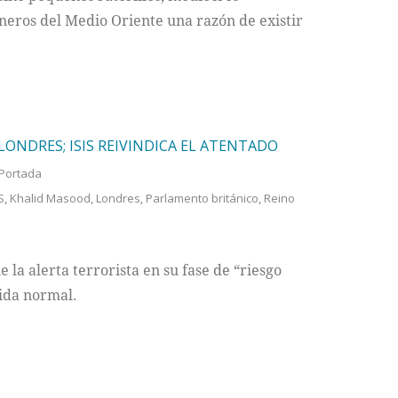
ineros del Medio Oriente una razón de existir
ONDRES; ISIS REIVINDICA EL ATENTADO
Portada
S
,
Khalid Masood
,
Londres
,
Parlamento británico
,
Reino
a alerta terrorista en su fase de “riesgo
vida normal.