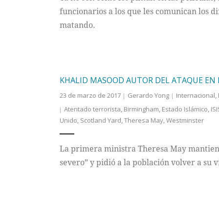
funcionarios a los que les comunican los d
matando.
KHALID MASOOD AUTOR DEL ATAQUE EN L
23 de marzo de 2017
Gerardo Yong
Internacional
,
Atentado terrorista
,
Birmingham
,
Estado Islámico
,
ISI
Unido
,
Scotland Yard
,
Theresa May
,
Westminster
La primera ministra Theresa May mantiene l
severo” y pidió a la población volver a su 