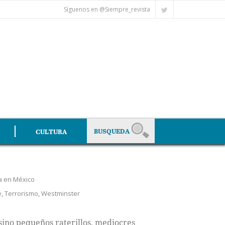
Síguenos en @Siempre_revista
CULTURA
a en México
e
,
Terrorismo
,
Westminster
 sino pequeños raterillos, mediocres