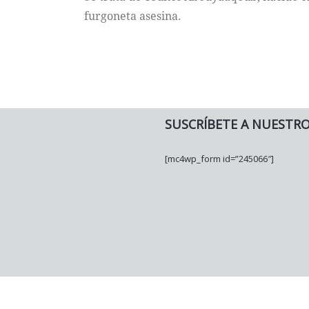
furgoneta asesina.
SUSCRÍBETE A NUESTR
[mc4wp_form id=”245066″]