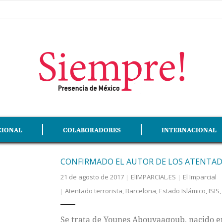
CIONAL
COLABORADORES
INTERNACIONAL
CONFIRMADO EL AUTOR DE LOS ATENTAD
21 de agosto de 2017
ElIMPARCIAL.ES
El Imparcial
Atentado terrorista
,
Barcelona
,
Estado Islámico
,
ISIS
Se trata de Younes Abouyaaqoub, nacido en