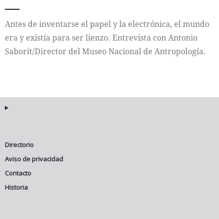
Internacional
Antes de inventarse el papel y la electrónica, el mundo
era y existía para ser lienzo. Entrevista con Antonio
Cultura
Saborit/Director del Museo Nacional de Antropología.
Directorio
Aviso de privacidad
Contacto
Historia