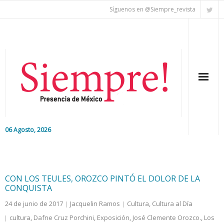
Síguenos en @Siempre_revista
06 Agosto, 2026
Inicio
Editorial
CON LOS TEULES, OROZCO PINTÓ EL DOLOR DE LA
CONQUISTA
Nacional
24 de junio de 2017
Jacquelin Ramos
Cultura
,
Cultura al Día
cultura
,
Dafne Cruz Porchini
,
Exposición
,
José Clemente Orozco.
,
Los
Colaboradores