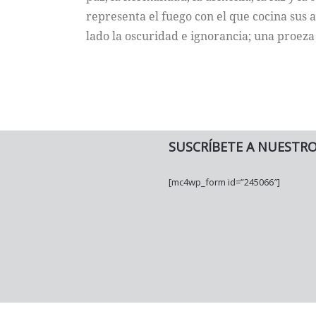
representa el fuego con el que cocina sus a
lado la oscuridad e ignorancia; una proeza
SUSCRÍBETE A NUESTR
[mc4wp_form id=”245066″]