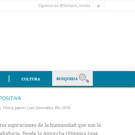
Síguenos en @Siempre_revista
CULTURA
POSITIVA
China
,
Japón
,
Luis González
,
Río 2016
ltas aspiraciones de la humanidad que son la
 sabiduría. Desde la Antorcha Olímpica (que