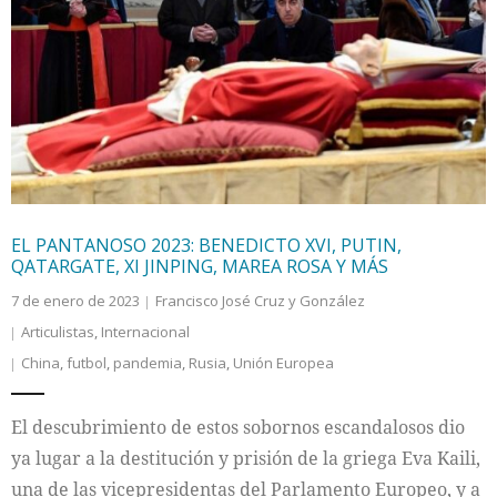
EL PANTANOSO 2023: BENEDICTO XVI, PUTIN,
QATARGATE, XI JINPING, MAREA ROSA Y MÁS
7 de enero de 2023
Francisco José Cruz y González
Articulistas
,
Internacional
China
,
futbol
,
pandemia
,
Rusia
,
Unión Europea
El descubrimiento de estos sobornos escandalosos dio
ya lugar a la destitución y prisión de la griega Eva Kaili,
una de las vicepresidentas del Parlamento Europeo, y a