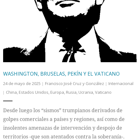
WASHINGTON, BRUSELAS, PEKÍN Y EL VATICANO
24 de mayo de 2025
Francisco José Cruz y González
Internacional
China
,
Estados Unidos
,
Europa
,
Rusia
,
Ucrania
,
Vaticano
Desde luego los “sismos” trumpianos derivados de
golpes comerciales a países y regiones, así como de
insolentes amenazas de intervención y despojo de
territorios -que son atentados contra la soberanía-.