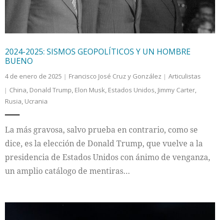
2024-2025: SISMOS GEOPOLÍTICOS Y UN HOMBRE
BUENO
4 de enero de 2025
Francisco José Cruz y González
Articulistas
China
,
Donald Trump
,
Elon Musk
,
Estados Unidos
,
Jimmy Carter
,
Rusia
,
Ucrania
La más gravosa, salvo prueba en contrario, como se
dice, es la elección de Donald Trump, que vuelve a la
presidencia de Estados Unidos con ánimo de venganza,
un amplio catálogo de mentiras…