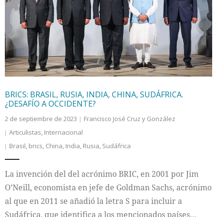
BRICS: BRASIL, RUSIA, INDIA, CHINA, SUDÁFRICA.
¿DESAFÍO A OCCIDENTE?
2 de septiembre de 2023
Francisco José Cruz y González
Articulistas
,
Internacional
Brasil
,
brics
,
China
,
India
,
Rusia
,
Sudáfrica
La invención del del acrónimo BRIC, en 2001 por Jim
O’Neill, economista en jefe de Goldman Sachs, acrónimo
al que en 2011 se añadió la letra S para incluir a
Sudáfrica, que identifica a los mencionados países…