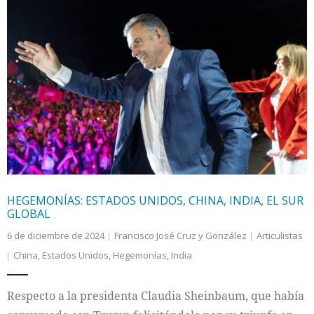
HEGEMONÍAS: ESTADOS UNIDOS, CHINA, INDIA, EL SUR
GLOBAL
6 de diciembre de 2024
Francisco José Cruz y González
Articulistas
China
,
Estados Unidos
,
Hegemonías
,
India
Respecto a la presidenta Claudia Sheinbaum, que había