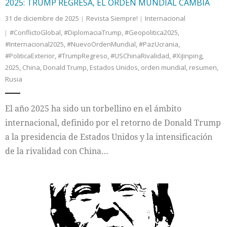
2025: TRUMP REGRESA, EL ORDEN MUNDIAL CAMBIA
31 de diciembre de 2025
Revista Siempre!
Internacional
#ConflictoGlobal
,
#DiplomaciaTrump
,
#Geopolitica2025
,
#Internacional2025
,
#NuevoOrdenMundial
,
#PazUcrania
,
#PoliticaExterior
,
#TrumpRegreso
,
#USChinaRivalidad
,
#XiJinping
,
2025
,
China
,
Donald Trump
,
Estados Unidos
,
orden mundial
,
resumen
,
Rusia
El año 2025 ha sido un torbellino en el ámbito
internacional, definido por el retorno de Donald Trump
a la presidencia de Estados Unidos y la intensificación
de la rivalidad con China…