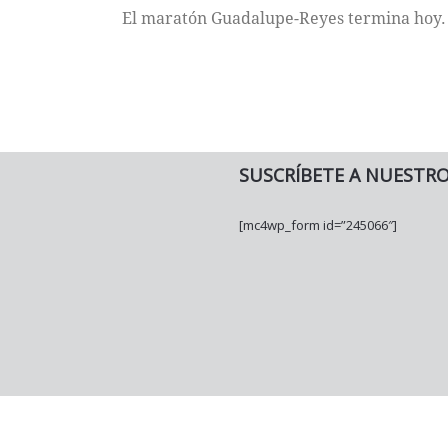
El maratón Guadalupe-Reyes termina hoy. 
SUSCRÍBETE A NUESTR
[mc4wp_form id=”245066″]