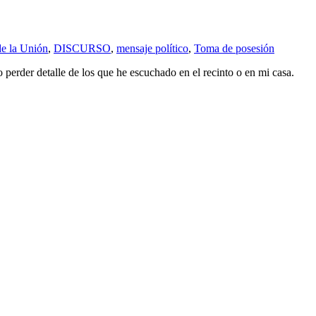
e la Unión
,
DISCURSO
,
mensaje político
,
Toma de posesión
o perder detalle de los que he escuchado en el recinto o en mi casa.