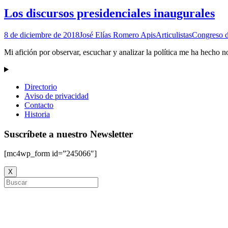
Los discursos presidenciales inaugurales
8 de diciembre de 2018
José Elías Romero Apis
Articulistas
Congreso d
Mi afición por observar, escuchar y analizar la política me ha hecho n
Directorio
Aviso de privacidad
Contacto
Historia
Suscríbete a nuestro Newsletter
[mc4wp_form id=”245066″]
X