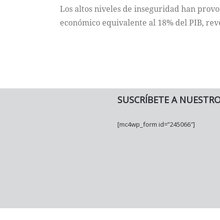
Los altos niveles de inseguridad han provo
económico equivalente al 18% del PIB, reve
SUSCRÍBETE A NUESTR
[mc4wp_form id=”245066″]