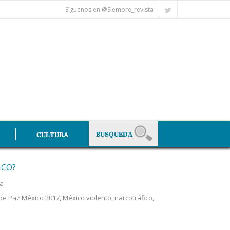
Síguenos en @Siempre_revista
CULTURA
ICO?
a
 de Paz México 2017
,
México violento
,
narcotráfico
,