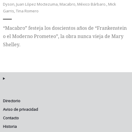
Dyson
,
Juan López Moctezuma
,
Macabro
,
México Bárbaro.
,
Mick
Garris
,
Tina Romero
Internacional
Cultura
“Macabro” festeja los doscientos años de “Frankenstein
o el Moderno Prometeo”, la obra nunca vieja de Mary
Shelley.
Directorio
Aviso de privacidad
Contacto
Historia