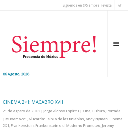
Síguenos en @Siempre_revista
06 Agosto, 2026
Inicio
Editorial
CINEMA 2×1: MACABRO XVII
21 de agosto de 2018
Jorge Alonso Espíritu
Cine
,
Cultura
,
Portada
Nacional
#Cinema2x1
,
Alucarda: La hija de las tinieblas
,
Andy Nyman
,
Cinema
2X1
,
Frankenstein
Colaboradores
,
Frankenstein o el Moderno Prometeo
,
Jeremy