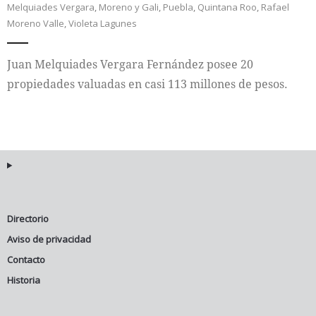
Melquiades Vergara
,
Moreno y Gali
,
Puebla
,
Quintana Roo
,
Rafael
Moreno Valle
,
Violeta Lagunes
Internacional
Juan Melquiades Vergara Fernández posee 20
Cultura
propiedades valuadas en casi 113 millones de pesos.
Directorio
Aviso de privacidad
Contacto
Historia