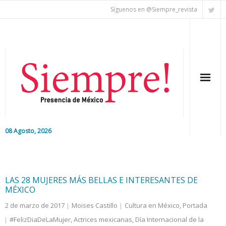
Síguenos en @Siempre_revista
08 Agosto, 2026
Inicio
Editorial
LAS 28 MUJERES MÁS BELLAS E INTERESANTES DE
MÉXICO
Nacional
2 de marzo de 2017
Moises Castillo
Cultura en México
,
Portada
#FelizDiaDeLaMujer
,
Actrices mexicanas
,
Día Internacional de la
Colaboradores