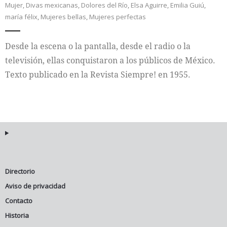
Mujer
,
Divas mexicanas
,
Dolores del Río
,
Elsa Aguirre
,
Emilia Guiú
,
maría félix
,
Mujeres bellas
,
Mujeres perfectas
Internacional
Desde la escena o la pantalla, desde el radio o la
Cultura
televisión, ellas conquistaron a los públicos de México.
Texto publicado en la Revista Siempre! en 1955.
Directorio
Aviso de privacidad
Contacto
Historia