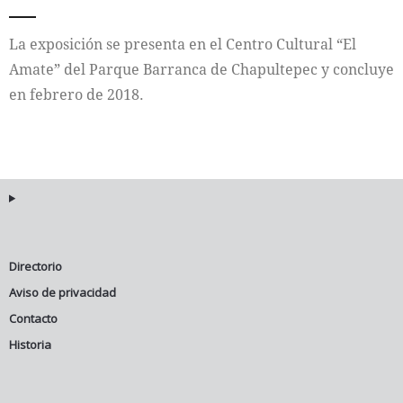
Internacional
La exposición se presenta en el Centro Cultural “El
Amate” del Parque Barranca de Chapultepec y concluye
Cultura
en febrero de 2018.
Directorio
Aviso de privacidad
Contacto
Historia