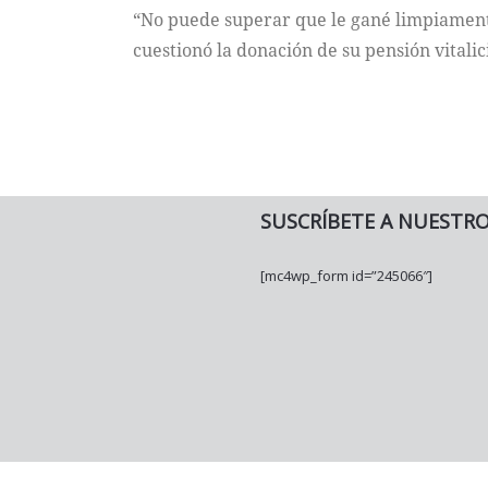
“No puede superar que le gané limpiament
cuestionó la donación de su pensión vitalic
SUSCRÍBETE A NUESTR
[mc4wp_form id=”245066″]