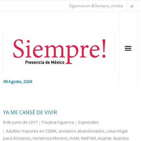
Síguenos en @Siempre_revista
09 Agosto, 2026
Inicio
Editorial
YA ME CANSÉ DE VIVIR
8 de junio de 2017
Paulina Figueroa
Especiales
Nacional
Adultos mayores en CDMX
,
ancianos abandonados
,
casa Hogar
para Ancianos
Colaboradores
,
Hortensia Moreno
,
IAAM
,
INAPAM
,
muerte
,
Nuestra