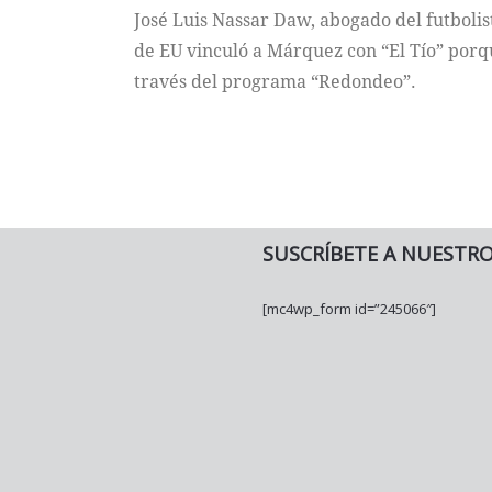
José Luis Nassar Daw, abogado del futboli
de EU vinculó a Márquez con “El Tío” porqu
través del programa “Redondeo”.
SUSCRÍBETE A NUESTR
[mc4wp_form id=”245066″]