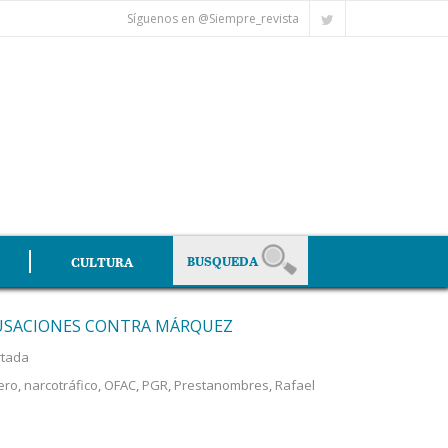
Síguenos en @Siempre_revista
CULTURA
CUSACIONES CONTRA MÁRQUEZ
rtada
ero
,
narcotráfico
,
OFAC
,
PGR
,
Prestanombres
,
Rafael