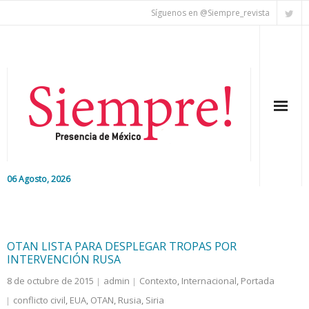
Síguenos en @Siempre_revista
06 Agosto, 2026
Inicio
Editorial
OTAN LISTA PARA DESPLEGAR TROPAS POR
INTERVENCIÓN RUSA
Nacional
8 de octubre de 2015
admin
Contexto
,
Internacional
,
Portada
conflicto civil
,
EUA
,
OTAN
,
Rusia
,
Siria
Colaboradores