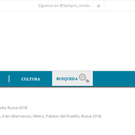
Síguenos en @Siempre_revista
CULTURA
ada
,
Rusia 2018
s
,
Irán
,
Marruecos
,
Metro
,
Palacio del Pueblo
,
Rusia 2018
,