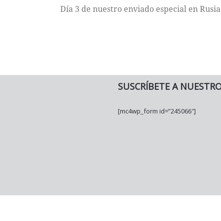
Día 3 de nuestro enviado especial en Rusia
SUSCRÍBETE A NUESTR
[mc4wp_form id=”245066″]