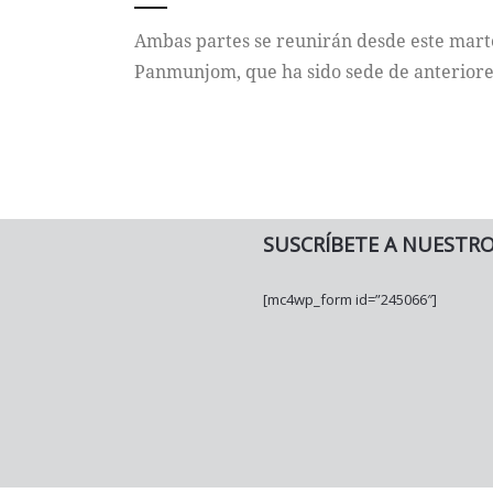
Ambas partes se reunirán desde este marte
Panmunjom, que ha sido sede de anteriore
SUSCRÍBETE A NUESTR
[mc4wp_form id=”245066″]