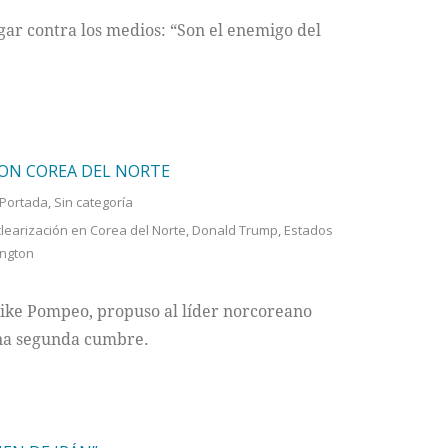
gar contra los medios: “Son el enemigo del
CON COREA DEL NORTE
Portada
,
Sin categoría
earización en Corea del Norte
,
Donald Trump
,
Estados
ngton
Mike Pompeo, propuso al líder norcoreano
una segunda cumbre.