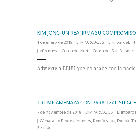
KIM JONG-UN REAFIRMA SU COMPROMISO
1 de enero de 2019
ElIMPARCIAL.ES
El Imparcial
,
In
año nuevo
,
Corea del Norte
,
Corea del Sur
,
Desnucle
Advierte a EEUU que no acabe con la pacie
TRUMP AMENAZA CON PARALIZAR SU GOB
7 de noviembre de 2018
ElIMPARCIAL.ES
El Imparci
Cámara de Representantes
,
Demócratas
,
Donald T
Senado