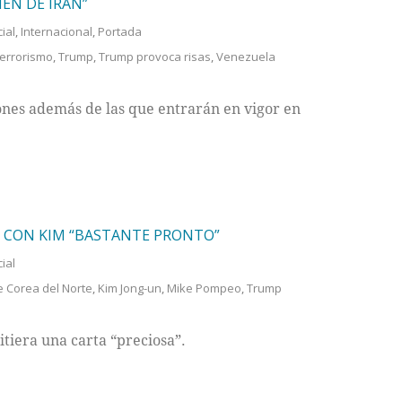
EN DE IRÁN”
ial
,
Internacional
,
Portada
errorismo
,
Trump
,
Trump provoca risas
,
Venezuela
nes además de las que entrarán en vigor en
E CON KIM “BASTANTE PRONTO”
ial
e Corea del Norte
,
Kim Jong-un
,
Mike Pompeo
,
Trump
tiera una carta “preciosa”.