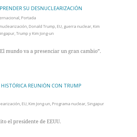
MPRENDER SU DESNUCLEARIZACIÓN
ternacional
,
Portada
nuclearización
,
Donald Trump
,
EU
,
guerra nuclear
,
Kim
ingapur
,
Trump y Kim Jong-un
. El mundo va a presenciar un gran cambio”.
U HISTÓRICA REUNIÓN CON TRUMP
earización
,
EU
,
Kim Jong-un
,
Programa nuclear
,
Singapur
ito el presidente de EEUU.