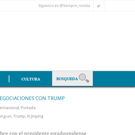
Síguenos en @Siempre_revista
CULTURA
 NEGOCIACIONES CON TRUMP
ternacional
,
Portada
ong-un
,
Trump
,
Xi Jinping
bre con el presidente estadounidense.