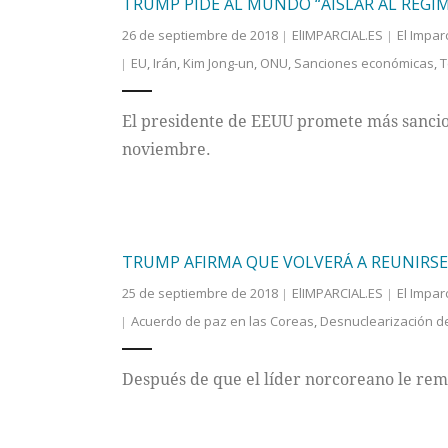
TRUMP PIDE AL MUNDO “AISLAR AL RÉGIM
26 de septiembre de 2018
ElIMPARCIAL.ES
El Imparc
EU
,
Irán
,
Kim Jong-un
,
ONU
,
Sanciones económicas
,
T
El presidente de EEUU promete más sancio
noviembre.
TRUMP AFIRMA QUE VOLVERÁ A REUNIRS
25 de septiembre de 2018
ElIMPARCIAL.ES
El Imparc
Acuerdo de paz en las Coreas
,
Desnuclearización d
Después de que el líder norcoreano le remi