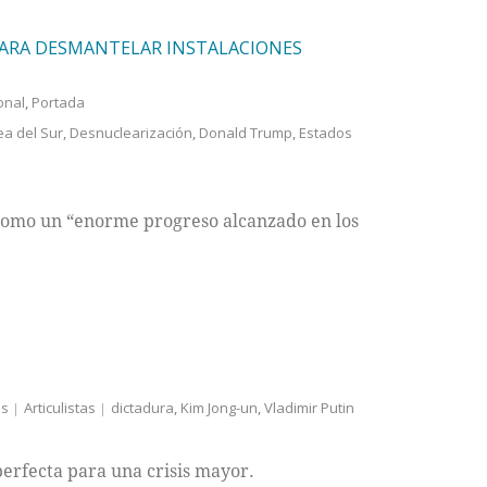
ARA DESMANTELAR INSTALACIONES
onal
,
Portada
ea del Sur
,
Desnuclearización
,
Donald Trump
,
Estados
 como un “enorme progreso alcanzado en los
es
Articulistas
dictadura
,
Kim Jong-un
,
Vladimir Putin
erfecta para una crisis mayor.