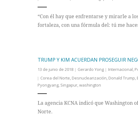
“Con él hay que enfrentarse y mirarle a lo
fortaleza, con una fórmula del: tú me haces
TRUMP Y KIM ACUERDAN PROSEGUIR NEG
13 de junio de 2018
Gerardo Yong
Internacional
,
P
Corea del Norte
,
Desnuclearización
,
Donald Trump
,
Pyongyang
,
Singapur
,
washington
La agencia KCNA indicó que Washington of
Norte.