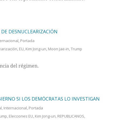
 DE DESNUCLEARIZACIÓN
ternacional
,
Portada
arización
,
EU
,
Kim Jong-un
,
Moon Jae-in
,
Trump
ncia del régimen.
IERNO SI LOS DEMÓCRATAS LO INVESTIGAN
al
,
Internacional
,
Portada
rump
,
Elecciones EU
,
Kim Jong-un
,
REPUBLICANOS
,