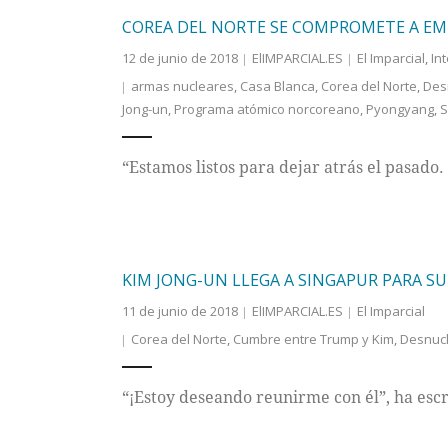
COREA DEL NORTE SE COMPROMETE A E
12 de junio de 2018
ElIMPARCIAL.ES
El Imparcial
,
In
armas nucleares
,
Casa Blanca
,
Corea del Norte
,
Des
Jong-un
,
Programa atómico norcoreano
,
Pyongyang
,
S
“Estamos listos para dejar atrás el pasado
KIM JONG-UN LLEGA A SINGAPUR PARA S
11 de junio de 2018
ElIMPARCIAL.ES
El Imparcial
Corea del Norte
,
Cumbre entre Trump y Kim
,
Desnucl
“¡Estoy deseando reunirme con él”, ha escr