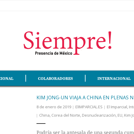
CIONAL
COLABORADORES
INTERNACIONAL
KIM JONG-UN VIAJA A CHINA EN PLENAS
8 de enero de 2019
ElIMPARCIAL.ES
El Imparcial
,
In
China
,
Corea del Norte
,
Desnuclearización
,
EU
,
Kim J
Podría ser la antesala de una segunda cum