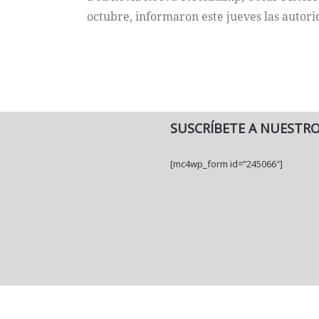
octubre, informaron este jueves las autori
SUSCRÍBETE A NUESTR
[mc4wp_form id=”245066″]