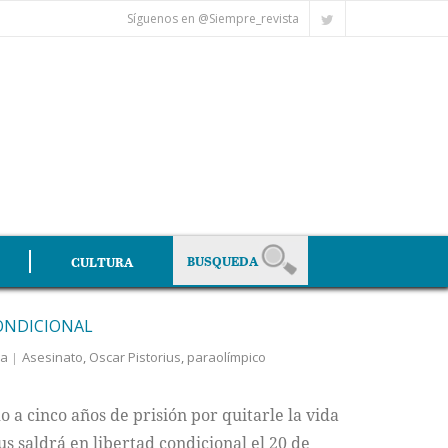
Síguenos en @Siempre_revista
CULTURA
ONDICIONAL
da
Asesinato
,
Oscar Pistorius
,
paraolímpico
 a cinco años de prisión por quitarle la vida
s saldrá en libertad condicional el 20 de