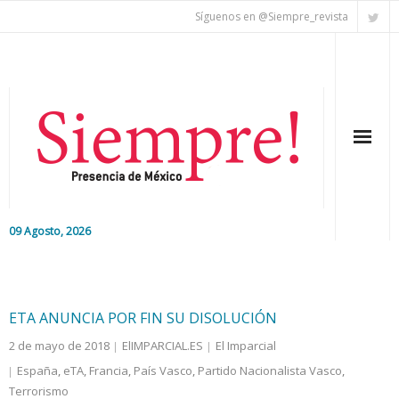
Síguenos en @Siempre_revista
09 Agosto, 2026
Inicio
Editorial
ETA ANUNCIA POR FIN SU DISOLUCIÓN
2 de mayo de 2018
ElIMPARCIAL.ES
El Imparcial
Nacional
España
,
eTA
,
Francia
,
País Vasco
,
Partido Nacionalista Vasco
,
Terrorismo
Colaboradores