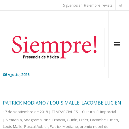
Síguenos en @Siempre_revista
06 Agosto, 2026
Inicio
Editorial
PATRICK MODIANO / LOUIS MALLE: LACOMBE LUCIEN
17 de septiembre de 2018
ElIMPARCIAL.ES
Cultura
,
El Imparcial
Nacional
Alemania
,
Anagrama
,
cine
,
Francia
,
Guión
,
Hitler
,
Lacombe Lucien
,
Louis Malle
Colaboradores
,
Pascal Aubier
,
Patrick Modiano
,
premio nobel de