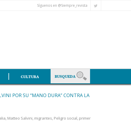
Síguenos en @Siempre_revista
CULTURA
LVINI POR SU “MANO DURA” CONTRA LA
alia
,
Matteo Salvini
,
migrantes
,
Peligro social
,
primer