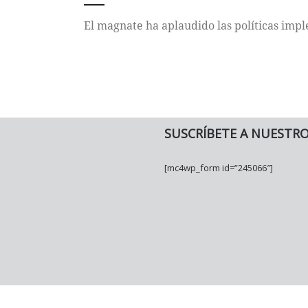
El magnate ha aplaudido las políticas impl
SUSCRÍBETE A NUESTR
[mc4wp_form id=”245066″]