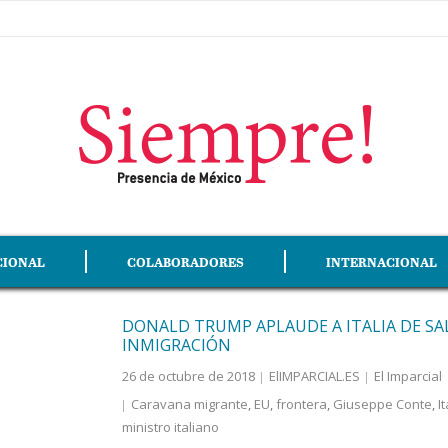
CIONAL
COLABORADORES
INTERNACIONAL
DONALD TRUMP APLAUDE A ITALIA DE SA
INMIGRACIÓN
26 de octubre de 2018
ElIMPARCIAL.ES
El Imparcial
Caravana migrante
,
EU
,
frontera
,
Giuseppe Conte
,
It
ministro italiano