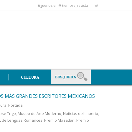
Síguenos en @Siempre_revista
CULTURA
OS MÁS GRANDES ESCRITORES MEXICANOS
tura
,
Portada
José Trigo
,
Museo de Arte Moderno
,
Noticias del Imperio
,
IL de Lenguas Romances
,
Premio Mazatlán
,
Premio