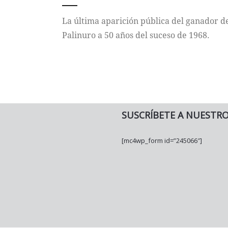
La última aparición pública del ganador d
Palinuro a 50 años del suceso de 1968.
SUSCRÍBETE A NUESTR
[mc4wp_form id=”245066″]